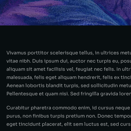
Vivamus porttitor scelerisque tellus, in ultrices metu
vitae nibh. Duis ipsum dui, auctor nec turpis eu, po
aliquam sit amet facilisis vel, feugiat nec felis. In ul
malesuada, felis eget aliquam hendrerit, felis ex tinci
Aenean lobortis blandit turpis, sed sollicitudin met
Pellentesque et quam nisi. Sed fringilla gravida lore
Curabitur pharetra commodo enim, id cursus neque 
purus, non finibus turpis pretium non. Donec tempor 
eget tincidunt placerat, elit sem luctus est, sed cur