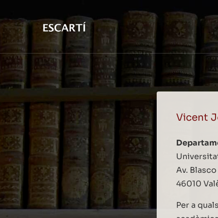
Vicent J
Departame
Universita
Av. Blasco
46010 Val
Per a qual