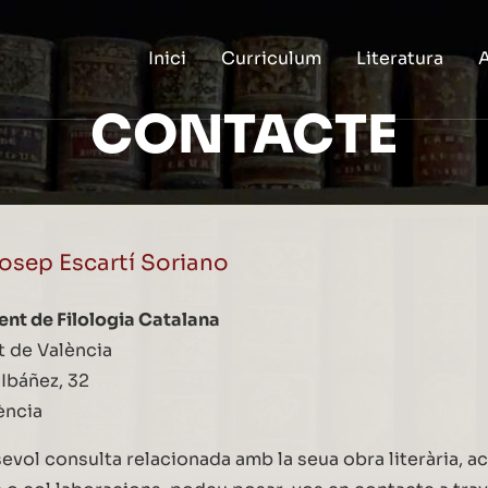
Inici
Curriculum
Literatura
A
CONTACTE
osep Escartí Soriano
nt de Filologia Catalana
t de València
 Ibáñez, 32
ència
sevol consulta relacionada amb la seua obra literària, ac