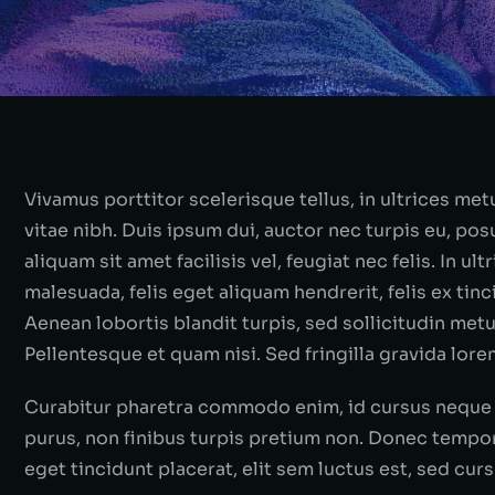
Vivamus porttitor scelerisque tellus, in ultrices metu
vitae nibh. Duis ipsum dui, auctor nec turpis eu, po
aliquam sit amet facilisis vel, feugiat nec felis. In ul
malesuada, felis eget aliquam hendrerit, felis ex tinci
Aenean lobortis blandit turpis, sed sollicitudin met
Pellentesque et quam nisi. Sed fringilla gravida lore
Curabitur pharetra commodo enim, id cursus neque 
purus, non finibus turpis pretium non. Donec tempor 
eget tincidunt placerat, elit sem luctus est, sed cur