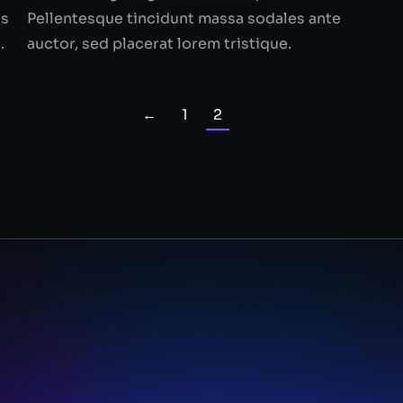
us
Pellentesque tincidunt massa sodales ante
.
auctor, sed placerat lorem tristique.
←
1
2