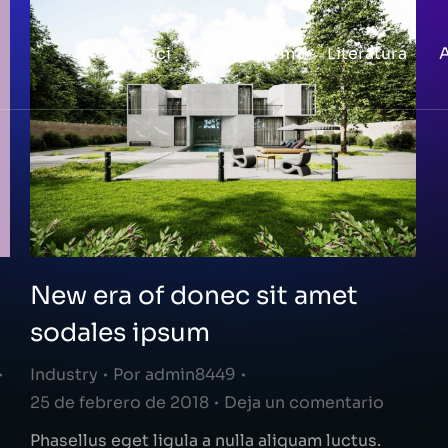
Inici
Curriculum
Literatura
A
New era of donec sit amet
sodales ipsum
Industry
Por
admin8449
25 de febrero de 2018
Deja un comentario
Phasellus eget ligula a nulla aliquam luctus.